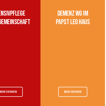
ensivpflege
Demenz WG im
emeinschaft
Papst Leo Haus
MEHR ERFAHREN
MEHR ERFAHREN