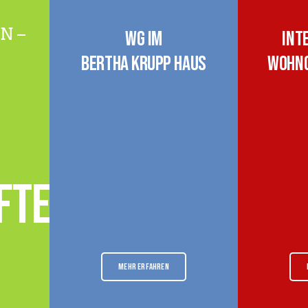
N –
WG im
Int
Bertha Krupp Haus
Wohng
ften
MEHR ERFAHREN