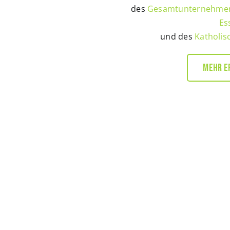
des
Gesamtunternehmens
Es
und des
Katholisc
MEHR E