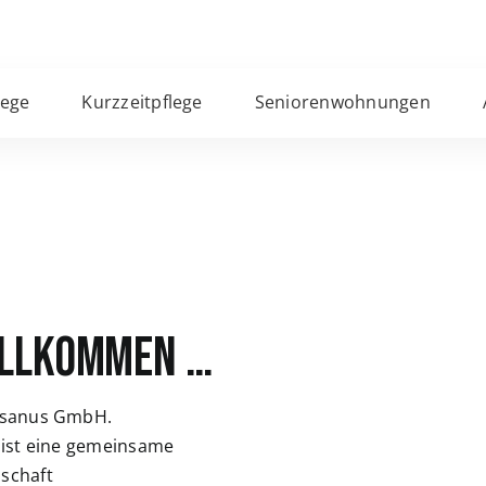
lege
Kurzzeitpflege
Seniorenwohnungen
illkommen …
esanus GmbH.
ist eine gemeinsame
lschaft