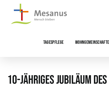
Skip
to
content
TAGESPFLEGE
WOHNGEMEINSCHAFT
10-jähriges Jubiläum des