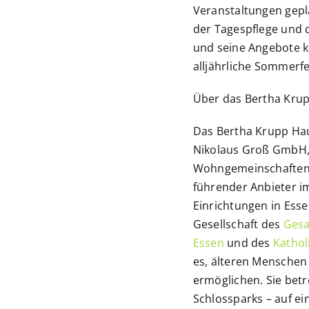
Veranstaltungen gep
der Tagespflege und d
und seine Angebote k
alljährliche Sommerf
Über das Bertha Kru
Das Bertha Krupp Ha
Nikolaus Groß GmbH, 
Wohngemeinschaften
führender Anbieter i
Einrichtungen in Ess
Gesellschaft des
Gesa
Essen
und des
Katholi
es, älteren Menschen
ermöglichen. Sie betr
Schlossparks – auf e