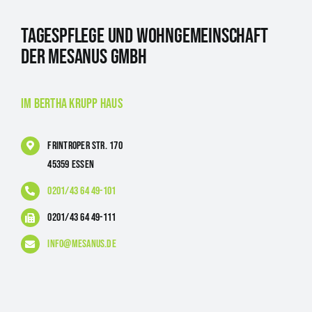
Tagespflege und Wohngemeinschaft
der Mesanus GmbH
im Bertha Krupp Haus
Frintroper Str. 170
45359 Essen
0201/43 64 49-101
0201/43 64 49-111
info@mesanus.de