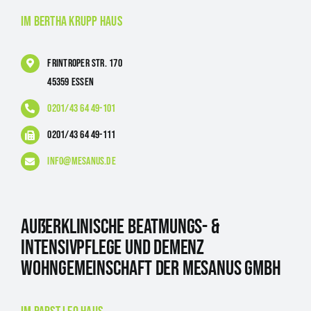
im Bertha Krupp Haus
Frintroper Str. 170
45359 Essen
0201/43 64 49-101
0201/43 64 49-111
info@mesanus.de
Außerklinische Beatmungs- &
Intensivpflege und Demenz
Wohngemeinschaft der Mesanus GmbH