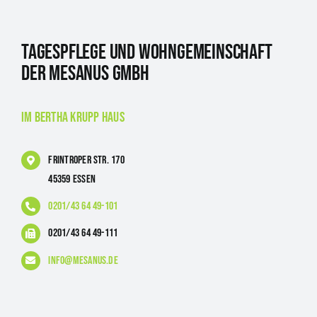
Tagespflege und Wohngemeinschaft
der Mesanus GmbH
im Bertha Krupp Haus
Frintroper Str. 170
45359 Essen
0201/43 64 49-101
0201/43 64 49-111
info@mesanus.de